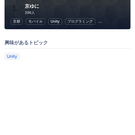
京ゆに
366人
京都
モバイル
Unity
プログラミング
ゲーム開発
アプ
興味があるトピック
Unity