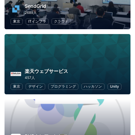
SendGrid
2689人
東京
ITインフラ
クラウド
楽天ウェブサービス
457人
東京
デザイン
プログラミング
ハッカソン
Unity