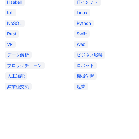
Haskell
ITインフラ
IoT
Linux
NoSQL
Python
Rust
Swift
VR
Web
データ解析
ビジネス戦略
ブロックチェーン
ロボット
人工知能
機械学習
異業種交流
起業