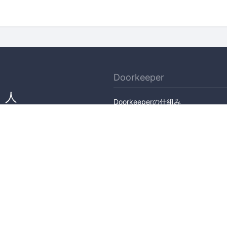
Doorkeeper
、人
Doorkeeperの仕組み
ん
機能
会社概要
料金プラン
主催者ストーリー
ニュース
ブログ