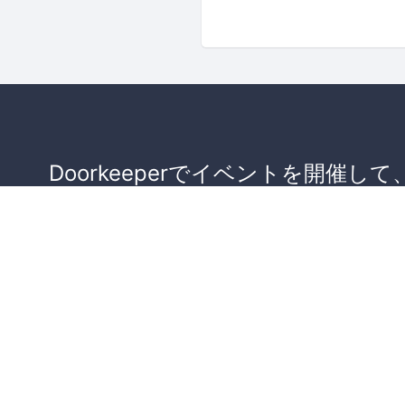
Doorkeeperでイベントを開催して
が集まるコミュニティを作りませ
か？
コミュニティを作ってみる！
詳しくはこちら