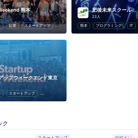
 Weekend 熊本
肥後未来スクール
23人
ン
起業
スタートアップ
マーケティング
熊本
ビジネス
プログラミング
IT
アップウィークエンド東京
ン
スタートアップ
デザイン
マーケティング
ビジネス
ック
スタートアップ
デザイン