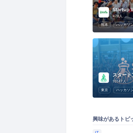
Startup
478人
熊本
ハッカソ
スタート
10147人
東京
ハッカソ
興味があるトピ
IT