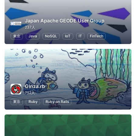
Japan Apache GEODE User Group
237人
東京
Java
NoSQL
IoT
IT
FinTech
Ginza.rb
752人
東京
Ruby
Ruby on Rails