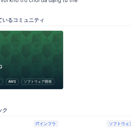
 với kho trò chơi đa dạng từ thể
ているコミュニティ
G
ラ
AWS
ソフトウェア開発
ック
ITインフラ
ソフトウェ