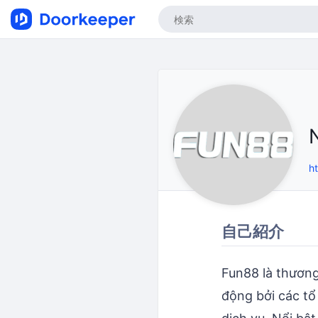
h
自己紹介
Fun88 là thương
động bởi các tổ