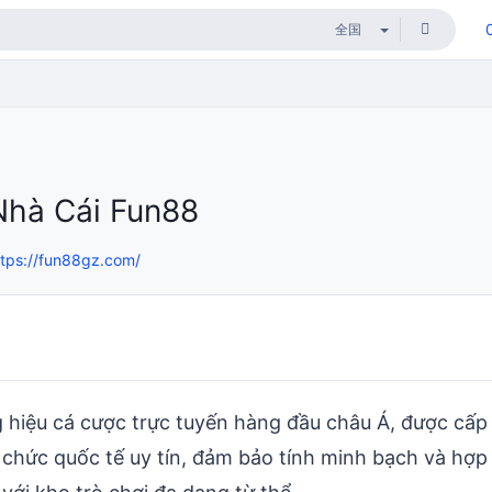
Nhà Cái Fun88
ttps://fun88gz.com/
 hiệu cá cược trực tuyến hàng đầu châu Á, được cấp
 chức quốc tế uy tín, đảm bảo tính minh bạch và hợp