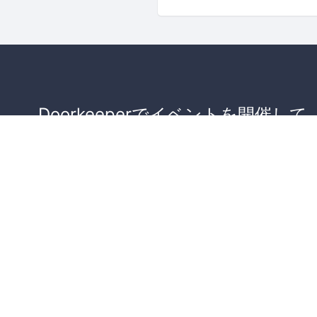
Doorkeeperでイベントを開催して
が集まるコミュニティを作りませ
か？
コミュニティを作ってみる！
詳しくはこちら