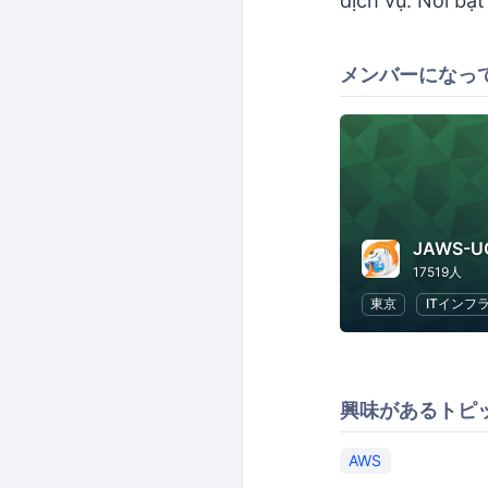
dịch vụ. Nổi bật
メンバーになっ
JAWS-U
17519人
東京
ITインフ
興味があるトピ
AWS