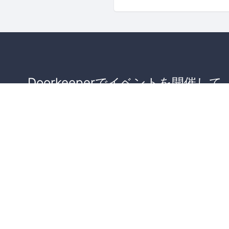
Doorkeeperでイベントを開催して
が集まるコミュニティを作りませ
か？
コミュニティを作ってみる！
詳しくはこちら