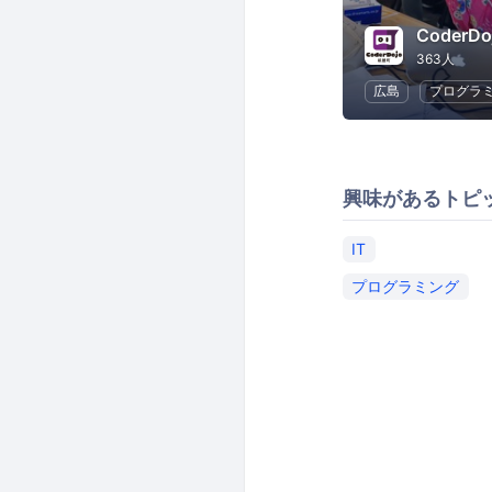
Coder
363人
広島
プログラ
興味があるトピ
IT
プログラミング