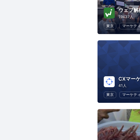
ウェブ解
19437人
東京
マーケテ
CXマー
41人
東京
マーケテ