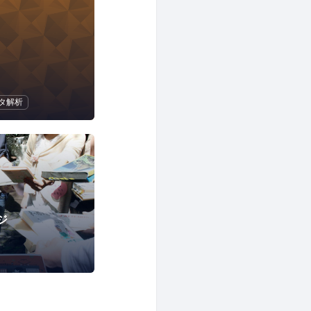
タ解析
ジ