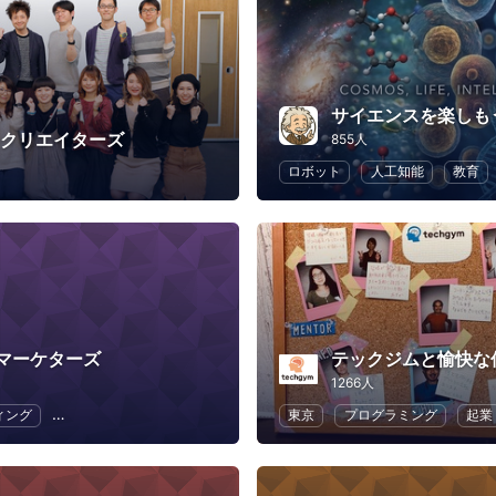
サイエンスを楽しも
Bクリエイターズ
855人
ロボット
人工知能
教育
マーケターズ
テックジムと愉快な
1266人
ィング
SEO（検索エンジン最適化）
SNS
東京
ウェブ解析士協会
プログラミング
起業