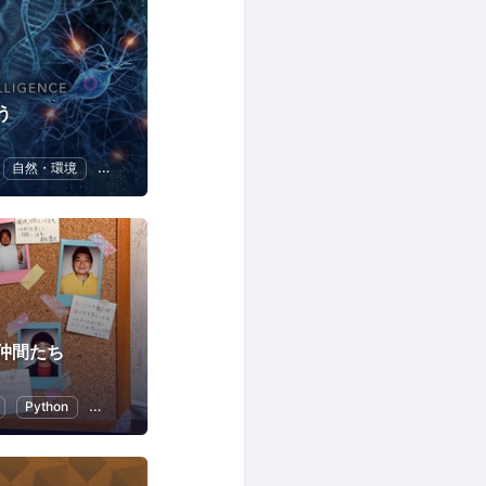
う
自然・環境
ChatGPT
仲間たち
Python
人工知能
ChatGPT