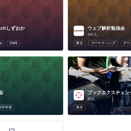
enchしずおか
ウェブ解析勉強会
341人
s
CMS
東京
マーケティング
デー
会
ブックエクスチェン
20人
語学学習
東京