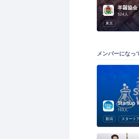
羊齧協会
524人
東京
メンバーになっ
Startup
153人
新潟
スタート