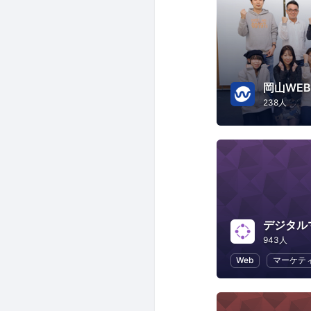
岡山WE
238人
デジタル
943人
Web
マーケテ