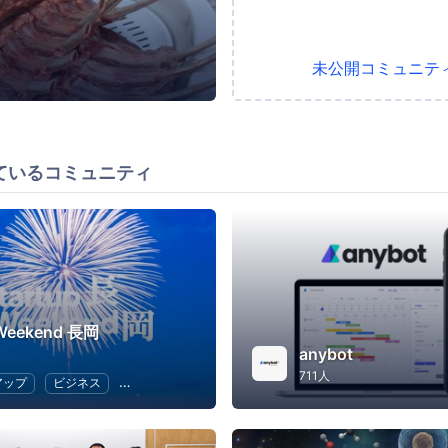
未公開コミュニテ
ているコミュニティ
 Weekend 長岡
anybot
711人
アップ
ビジネス
ハッカソン
起業
女性起業家