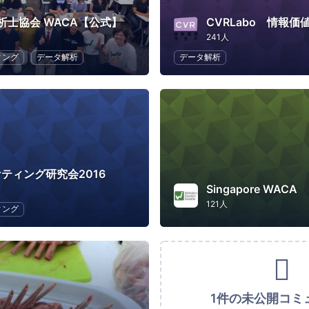
析士協会 WACA【公式】
CVRLabo 情報価
241人
ィング
データ解析
データ解析
ケティング研究会2016
Singapore WACA
121人
ィング
1件の未公開コミ