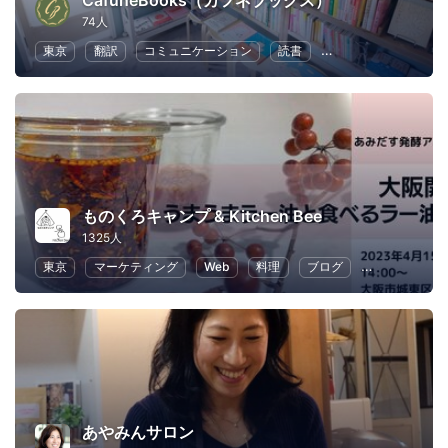
CafuneBooks（カフネブックス）
74人
東京
翻訳
コミュニケーション
読書
フリーランス
ラ
ものくろキャンプ & Kitchen Bee
1325人
東京
マーケティング
Web
料理
ブログ
SEO（検索エ
あやみんサロン