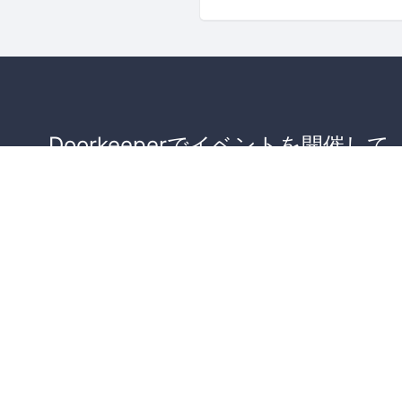
Doorkeeperでイベントを開催して
が集まるコミュニティを作りませ
か？
コミュニティを作ってみる！
詳しくはこちら