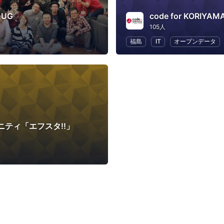
P-UG
code for KORIYAM
105人
福島
IT
オープンデータ
ニティ「エフスタ!!」