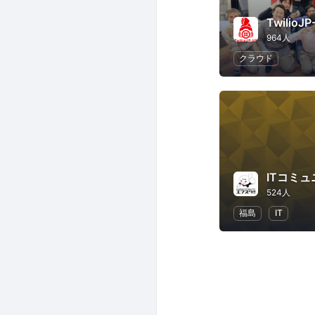
TwilioJ
964人
クラウド
ITコミュ
524人
福島
IT