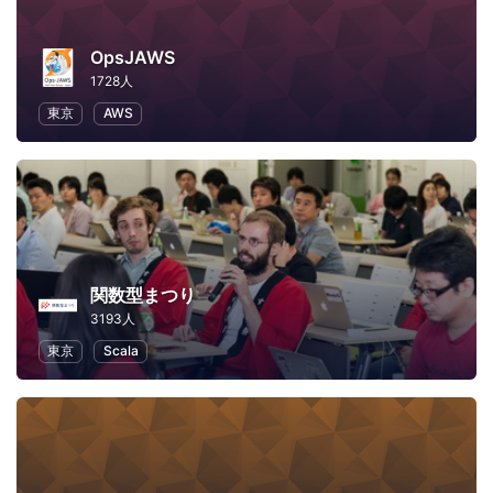
OpsJAWS
1728人
東京
AWS
関数型まつり
3193人
東京
Scala