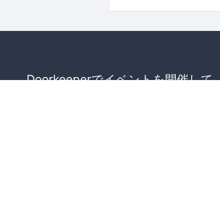
Doorkeeperでイベントを開催して
が集まるコミュニティを作りませ
か？
コミュニティを作ってみる！
詳しくはこちら