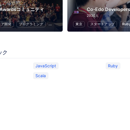
p Awardsコミュニティ
Co-Edo Developer
2930人
ェア開発
プログラミング
ハッカソン
東京
スタートアップ
Ruby
ック
JavaScript
Ruby
Scala