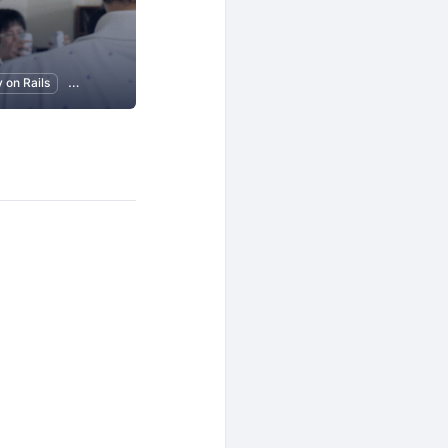
s
 on Rails
Git
プログラミング
アプリ開発