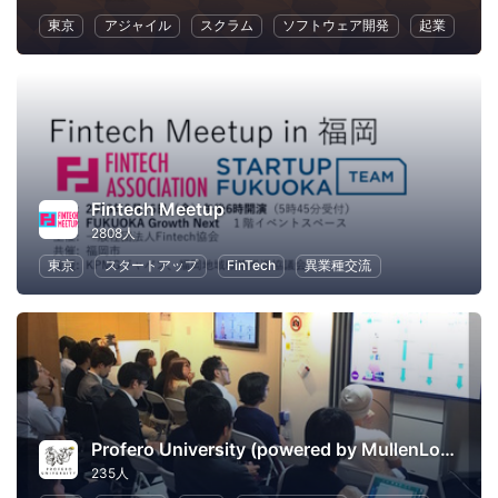
東京
アジャイル
スクラム
ソフトウェア開発
起業
Fintech Meetup
2808人
東京
スタートアップ
FinTech
異業種交流
Profero University (powered by MullenLowe Profero)
235人