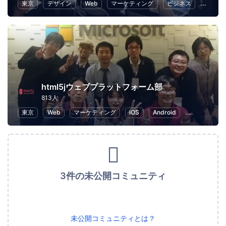
東京
デザイン
Web
マーケティング
ビジネス
UX
html5jウェブプラットフォーム部
813人
東京
Web
マーケティング
iOS
Android
iPhone
3件の未公開コミュニティ
未公開コミュニティとは？