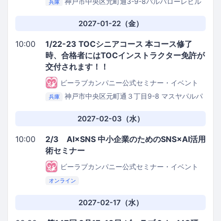
神戸市中央区元町通3-9-8パルパローレビル
兵庫
4階
株式会社be.love.company.
2027-01-22（金）
10:00
1/22-23 TOCシニアコース 本コース修了
時、合格者にはTOCインストラクター免許が
交付されます！！
ビーラブカンパニー公式セミナー・イベント
神戸市中央区元町通３丁目9-8 マスヤパルパ
兵庫
ローレビル3階
㈱be love company セミナールー
ム
2027-02-03（水）
10:00
2/3 AI×SNS 中小企業のためのSNS×AI活用
術セミナー
ビーラブカンパニー公式セミナー・イベント
オンライン
2027-02-17（水）