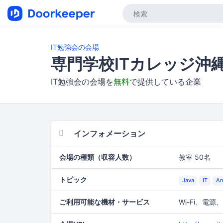
IT勉強会の会場
専門学校ITカレッジ沖
IT勉強会の会場を
無料
で提供している企業
インフォメーション
会場の種類（収容人数）
教室 50名
トピック
Java
IT
An
ご利用可能な機材・サービス
Wi-Fi、電