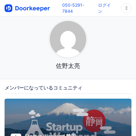
050-5291-
ログイ
7844
ン
佐野太亮
メンバーになっているコミュニティ