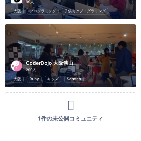
99人
大阪
プログラミング
子供向けプログラミング
幼児教育・子供
CoderDojo 大阪狭山
299人
大阪
Ruby
キッズ
Scratch
子供向けプログラミング
1件の未公開コミュニティ