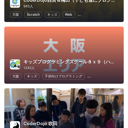
CoderDojo西宮＆梅田（子ども達にプログラミングやHTMLコードを教える道場）
945人
大阪
Scratch
キッズ
Web
子供向けプログラミング
キッズプログラミングスクール８ｘ９（ハック）ATC校
1245人
大阪
キッズ
子供向けプログラミング
幼児教育・子供の教育
CoderDojo 吹田