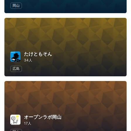
岡山
たけともそん
34人
広島
オープンラボ岡山
17人