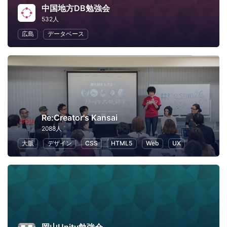
中国地方DB勉強会
532人
広島
データベース
Re:Creator's Kansai
2088人
大阪
デザイン
CSS
HTML5
Web
UX