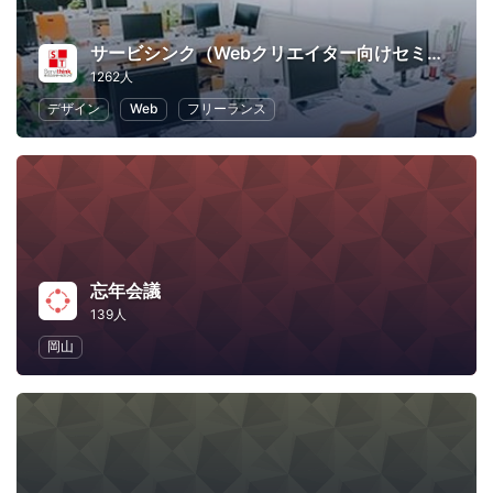
サービシンク（Webクリエイター向けセミナー）
1262人
デザイン
Web
フリーランス
忘年会議
139人
岡山