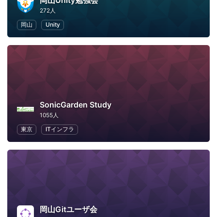
岡山Unity勉強会
272人
岡山
Unity
SonicGarden Study
1055人
東京
ITインフラ
岡山Gitユーザ会