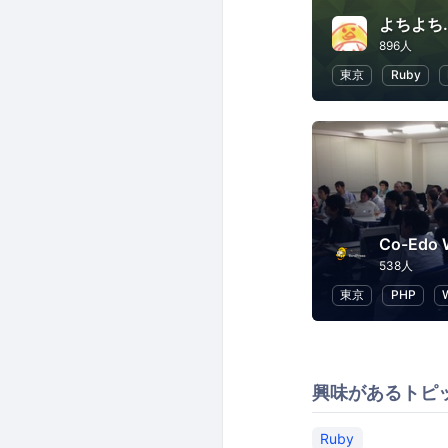
よちよち.
896人
東京
Ruby
Co-Edo
538人
東京
PHP
興味があるトピ
Ruby