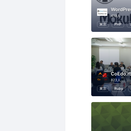
419人
東京
PHP
CoEdo.r
823人
東京
Ruby