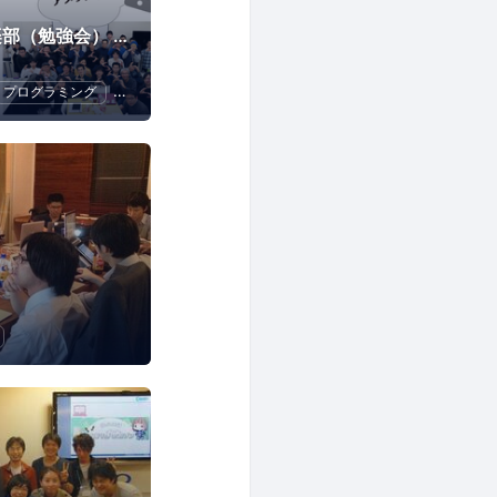
Swiftビギナーズ倶楽部（勉強会） #swiftbg
プログラミング
Swift
iPhone