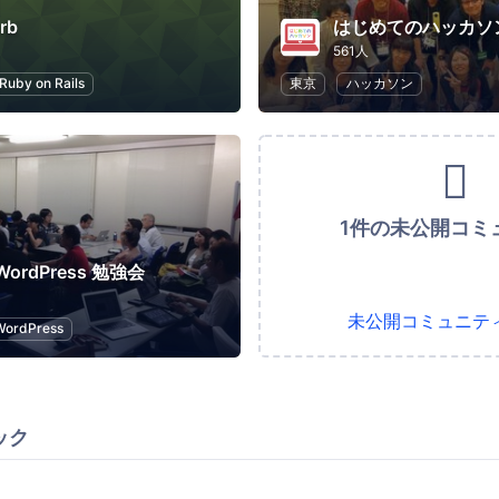
rb
561人
Ruby on Rails
東京
ハッカソン
1件の未公開コミ
 WordPress 勉強会
未公開コミュニテ
WordPress
ック