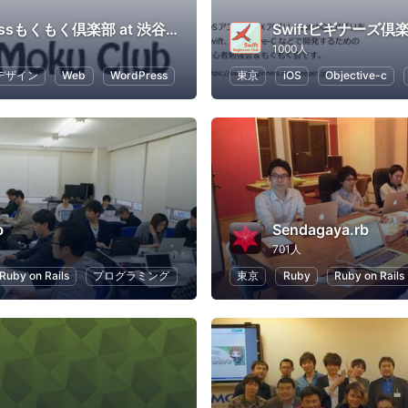
WordPressもくもく倶楽部 at 渋谷 #wpmoku
1000人
デザイン
Web
WordPress
東京
iOS
Objective-c
b
Sendagaya.rb
701人
Ruby on Rails
プログラミング
東京
Ruby
Ruby on Rails