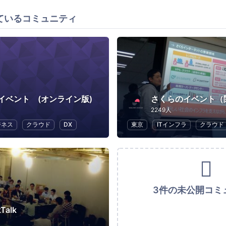
ているコミュニティ
イベント (オンライン版)
さくらのイベント（
2249人
ジネス
クラウド
DX
東京
ITインフラ
クラウド
3件の未公開コミ
Talk