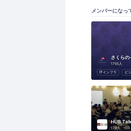
メンバーになっ
さくらの
1755人
ITインフラ
ビ
HUB Talk
173人