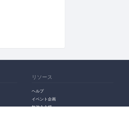
リソース
ヘルプ
イベント企画
勉強会会場
API
人気のトピック