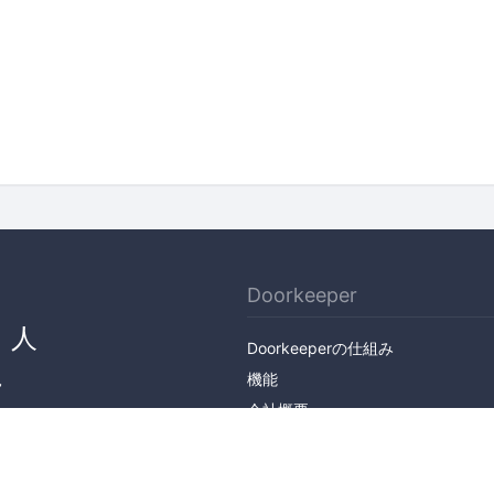
Doorkeeper
、人
Doorkeeperの仕組み
ん
機能
会社概要
料金プラン
主催者ストーリー