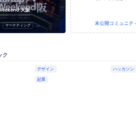
 Weekend 大阪
未公開コミュニテ
マーケティング
スタートアップ
ハッカソン
起業
ック
デザイン
ハッカソン
起業