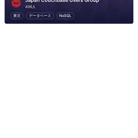
Japan Couchbase Users Group
406人
東京
データベース
NoSQL