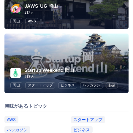
JAWS-UG 岡山
217人
岡山
AWS
Startup Weekend 岡山
213人
岡山
スタートアップ
ビジネス
ハッカソン
起業
興味があるトピック
AWS
スタートアップ
ハッカソン
ビジネス