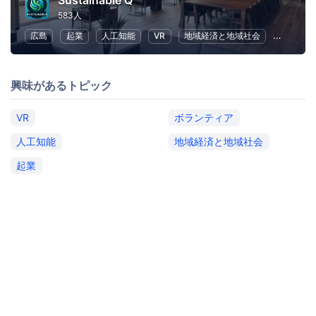
Sustainable Q
583人
広島
起業
人工知能
VR
地域経済と地域社会
ボランテ
興味があるトピック
VR
ボランティア
人工知能
地域経済と地域社会
起業