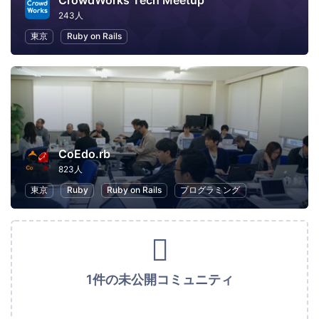
CrowdWorks Tech Meetup
243人
東京
Ruby on Rails
CoEdo.rb
823人
東京
Ruby
Ruby on Rails
プログラミング
1件の未公開コミュニティ