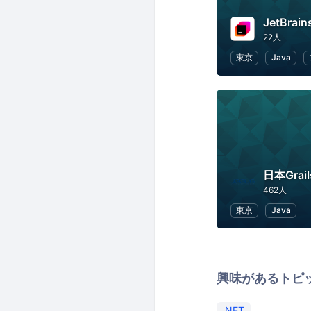
JetBr
22人
東京
Java
462人
東京
Java
興味があるトピ
.NET