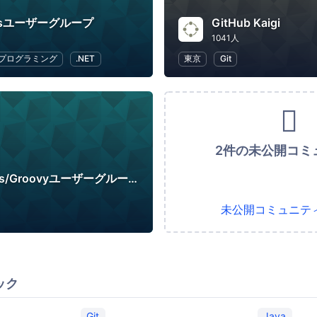
ainsユーザーグループ
GitHub Kaigi
1041人
プログラミング
.NET
東京
Git
2件の未公開コミ
日本Grails/Groovyユーザーグループ
未公開コミュニテ
ック
Git
Java