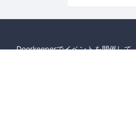
Doorkeeperでイベントを開催して
が集まるコミュニティを作りませ
か？
コミュニティを作ってみる！
詳しくはこちら