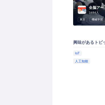
全脳アー
3484人
東京
機械学習
興味があるトピ
IoT
人工知能