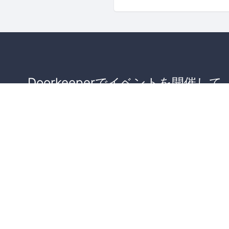
Doorkeeperでイベントを開催して
が集まるコミュニティを作りませ
か？
コミュニティを作ってみる！
詳しくはこちら