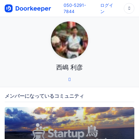
050-5291-
ログイ
7844
ン
西嶋 利彦
メンバーになっているコミュニティ