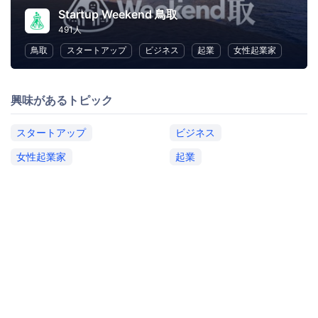
Startup Weekend 鳥取
491人
鳥取
スタートアップ
ビジネス
起業
女性起業家
興味があるトピック
スタートアップ
ビジネス
女性起業家
起業