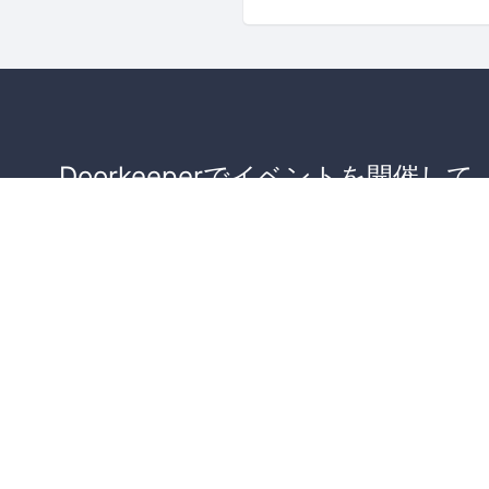
Doorkeeperでイベントを開催して
が集まるコミュニティを作りませ
か？
コミュニティを作ってみる！
詳しくはこちら