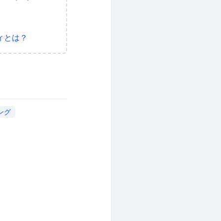
ィとは？
ング