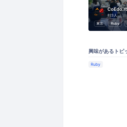
CoEdo.r
823人
東京
Ruby
興味があるトピ
Ruby