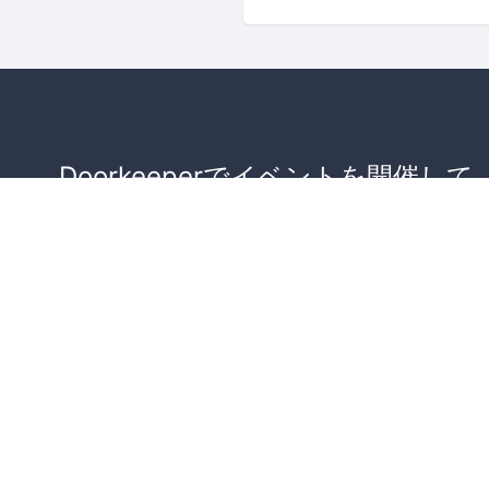
Doorkeeperでイベントを開催して
が集まるコミュニティを作りませ
か？
コミュニティを作ってみる！
詳しくはこちら