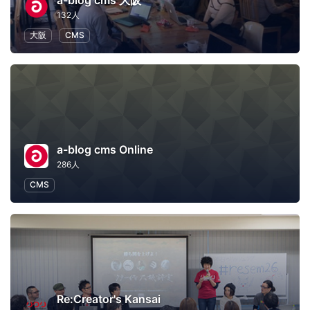
a-blog cms 大阪
132人
大阪
CMS
a-blog cms Online
286人
CMS
Re:Creator's Kansai