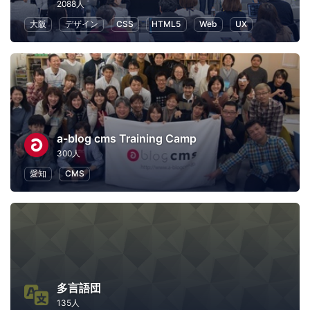
2088人
大阪
デザイン
CSS
HTML5
Web
UX
a-blog cms Training Camp
300人
愛知
CMS
多言語団
135人