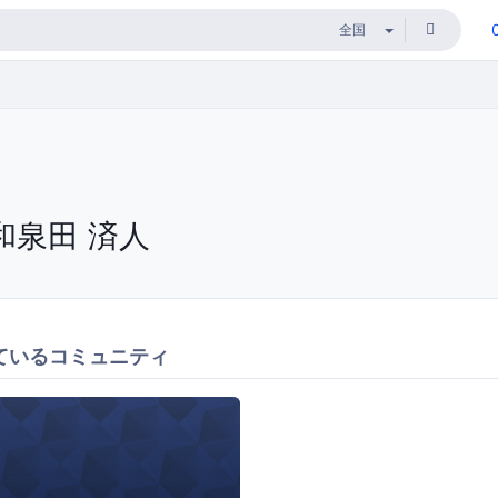
和泉田 済人
ているコミュニティ