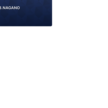
B.NAGANO