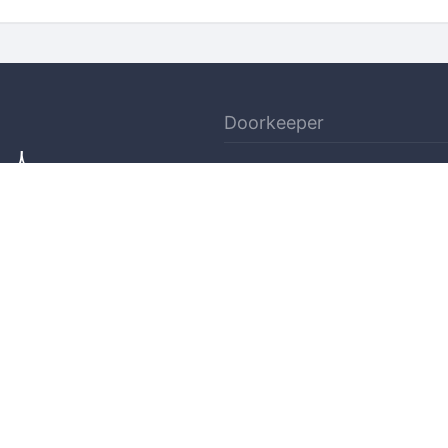
Doorkeeper
、人
Doorkeeperの仕組み
ん
機能
会社概要
料金プラン
主催者ストーリー
ニュース
ブログ