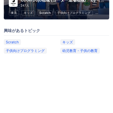
CoderDojo稲城 (コーダー道場稲城) by イナギテック
247人
東京
キッズ
Scratch
子供向けプログラミング
幼児教育・
興味があるトピック
Scratch
キッズ
子供向けプログラミング
幼児教育・子供の教育