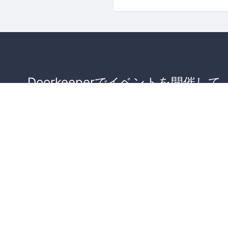
Doorkeeperでイベントを開催して
が集まるコミュニティを作りませ
か？
コミュニティを作ってみる！
詳しくはこちら