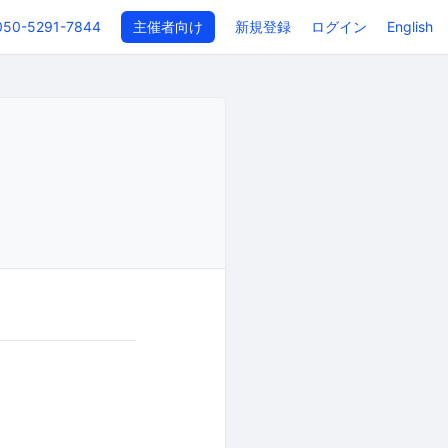
050-5291-7844
主催者向け
新規登録
ログイン
English