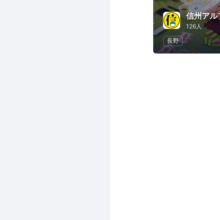
信州アル
126人
長野