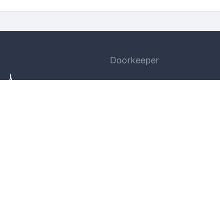
Doorkeeper
、人
Doorkeeperの仕組み
ん
機能
会社概要
料金プラン
主催者ストーリー
ニュース
ブログ