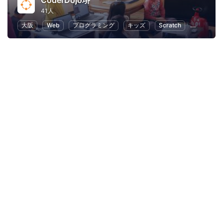
CoderDojo堺
41人
大阪
Web
プログラミング
キッズ
Scratch
子供向け