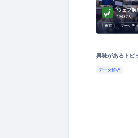
ウェブ解
19437人
東京
マーケテ
興味があるトピ
データ解析