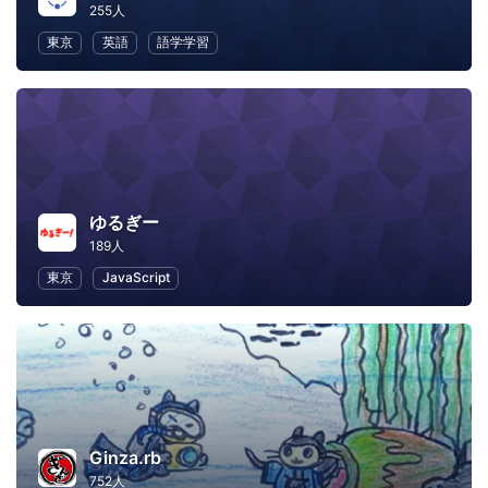
255人
東京
英語
語学学習
ゆるぎー
189人
東京
JavaScript
Ginza.rb
752人