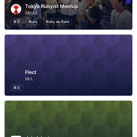
Tokyo Rubyist Meetup
2403人
東京
Ruby
Ruby on Rails
Flect
56人
東京