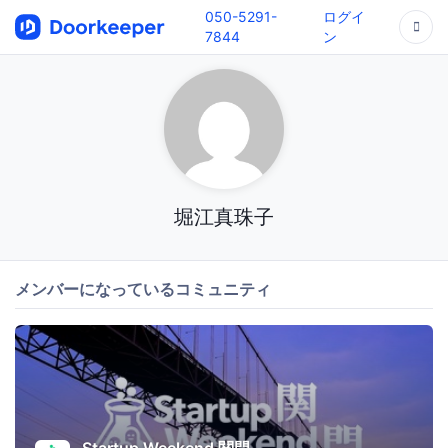
050-5291-
ログイ
7844
ン
堀江真珠子
メンバーになっているコミュニティ