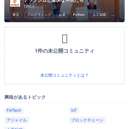
テックジムと愉快な仲間たち
1266人
東京
プログラミング
起業
Python
人工知能
ChatGPT
1件の未公開コミュニティ
未公開コミュニティとは？
興味があるトピック
FinTech
IoT
アジャイル
ブロックチェーン