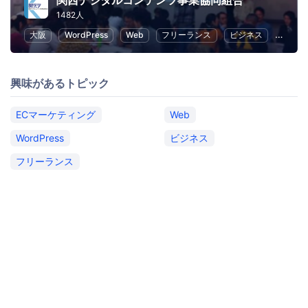
関西デジタルコンテンツ事業協同組合
1482人
大阪
WordPress
Web
フリーランス
ビジネス
ECマ
興味があるトピック
ECマーケティング
Web
WordPress
ビジネス
フリーランス