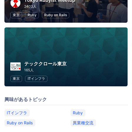
Tokyo Rubyist Meetup
2403人
東京
Ruby
Ruby on Rails
テッククロール東京
165人
東京
ITインフラ
興味があるトピック
ITインフラ
Ruby
Ruby on Rails
異業種交流