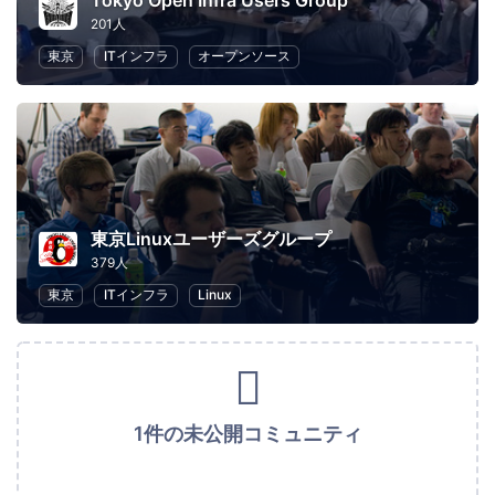
Tokyo Open Infra Users Group
201人
東京
ITインフラ
オープンソース
東京Linuxユーザーズグループ
379人
東京
ITインフラ
Linux
1件の未公開コミュニティ