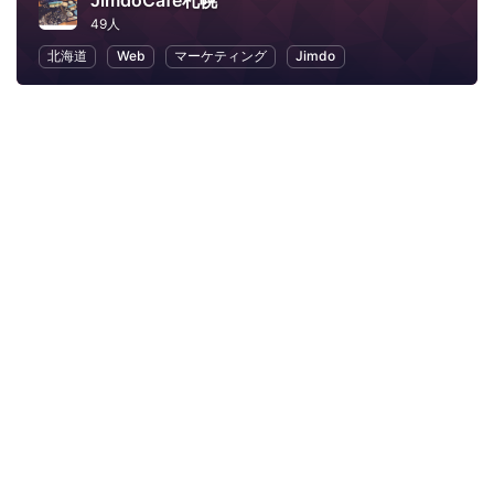
JimdoCafe札幌
49人
北海道
Web
マーケティング
Jimdo