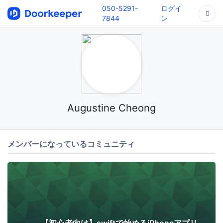
050-5291-
ログイ
7844
ン
Augustine Cheong
メンバーになっているコミュニティ