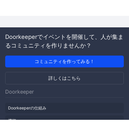
Doorkeeperでイベントを開催して、人が集ま
るコミュニティを作りませんか？
コミュニティを作ってみる！
詳しくはこちら
Doorkeeper
Doorkeeperの仕組み
機能