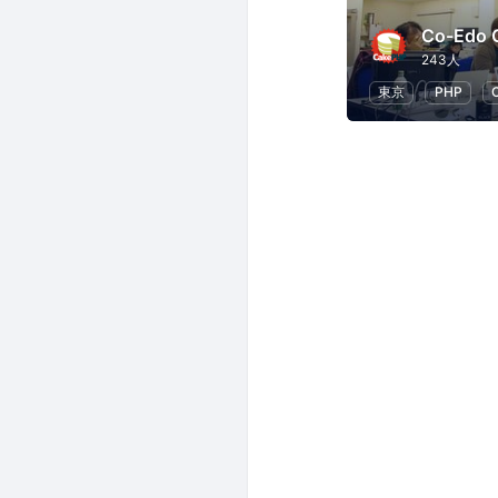
Co-Edo 
243人
東京
PHP