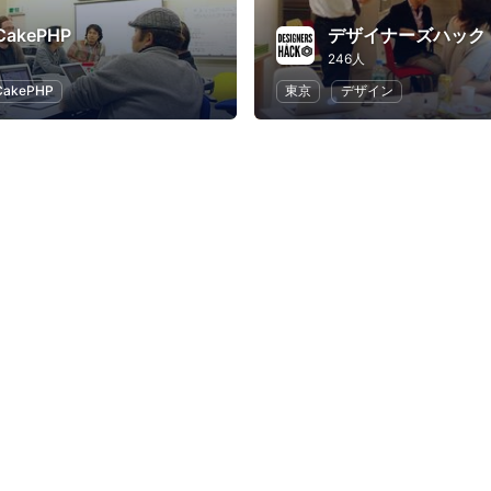
CakePHP
246人
CakePHP
東京
デザイン