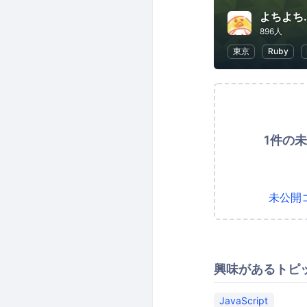
よちよち.
896人
東京
Ruby
1件の
未公開
興味があるトピ
JavaScript