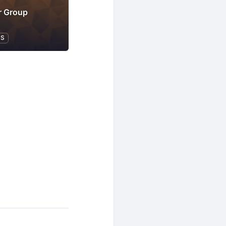
r Group
JS