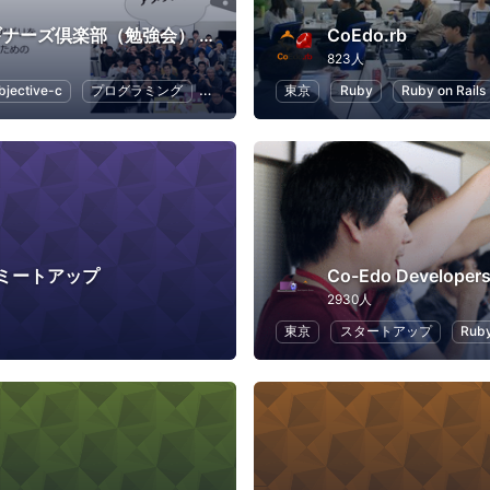
Swiftビギナーズ倶楽部（勉強会） #swiftbg
CoEdo.rb
823人
bjective-c
プログラミング
Swift
iPhone
東京
Ruby
Ruby on Rails
erミートアップ
Co-Edo Developer
2930人
東京
スタートアップ
Ruby