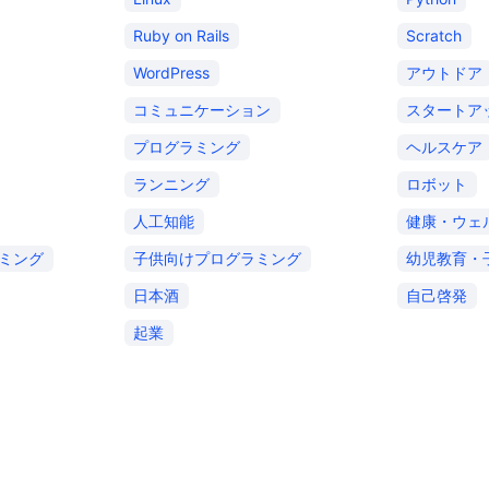
Ruby on Rails
Scratch
WordPress
アウトドア
コミュニケーション
スタートア
プログラミング
ヘルスケア
ランニング
ロボット
人工知能
健康・ウェ
ミング
子供向けプログラミング
幼児教育・
日本酒
自己啓発
起業