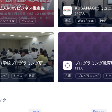
一般社団法人Rubyビジネス推進協議会
KUSANAGIコミュ
3707人
アジャイル
ビジネス
東京
WordPress
PHP
学プロ研（学校プログラミング研究会）
プログラミング教育
133人
ミング
キッズ
教育
子供向けプログラミング
兵庫
プログラミング
幼児教育・子供の教育
キッ
ック
Linux
Python