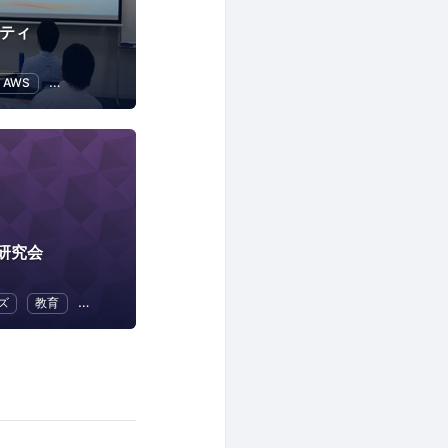
ニティ
AWS
ITインフラ
Web
研究会
ズ
教育
幼児教育・子供の教育