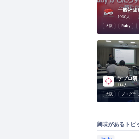
1030人
大阪
Ruby
114人
大阪
プログラ
興味があるトピ
Jimdo